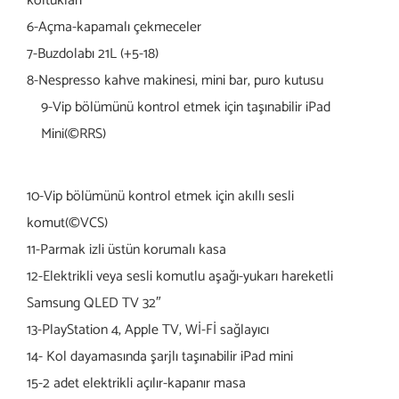
koltukları
6-Açma-kapamalı çekmeceler
7-Buzdolabı 21L (+5-18)
8-Nespresso kahve makinesi, mini bar, puro kutusu
9-Vip bölümünü kontrol etmek için taşınabilir iPad
Mini
(©RRS)
10-Vip bölümünü kontrol etmek için akıllı sesli
komut
(©VCS)
11-Parmak izli üstün korumalı kasa
12-Elektrikli veya sesli komutlu aşağı-yukarı hareketli
Samsung QLED TV 32″
13-PlayStation 4, Apple TV, Wİ-Fİ sağlayıcı
14- Kol dayamasında şarjlı taşınabilir iPad mini
15-2 adet elektrikli açılır-kapanır masa