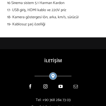
16-Sinema sistem 5.1 Harman Kardon
17- USB giriş, HDMI kablo ve 220V priz
18- Kamera göstergesi (ön, arka, km/s, sürücü)
19- Kablosuz şarj özelliği
İLETİŞİM
Tel: +90 368 284 73 03