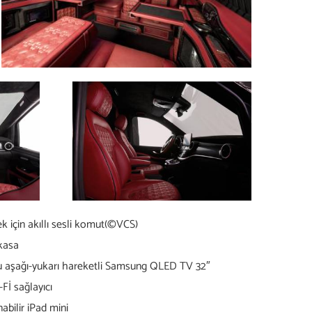
 için akıllı sesli komut
(©VCS)
 kasa
tlu aşağı-yukarı hareketli Samsung QLED TV 32″
-Fİ sağlayıcı
nabilir iPad mini