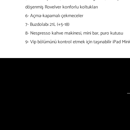
döşenmiş Rovelver konforlu koltukları
6- Açma-kapamalı çekmeceler
7- Buzdolabı 21L (+5-18)
8- Nespresso kahve makinesi, mini bar, puro kutusu
9- Vip bölümünü kontrol etmek için taşınabilir iPad Mini