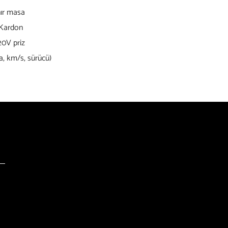
anır masa
 Kardon
20V priz
a, km/s, sürücü)