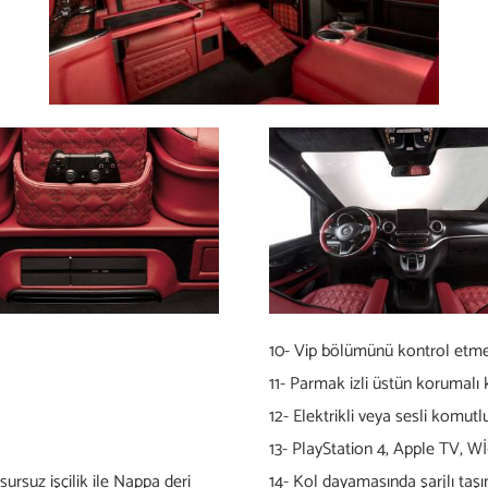
10- Vip bölümünü kontrol etmek
11- Parmak izli üstün korumalı
12- Elektrikli veya sesli komu
13- PlayStation 4, Apple TV, Wİ
ursuz işçilik ile Nappa deri
14- Kol dayamasında şarjlı taşı