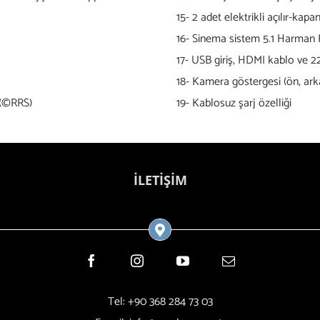
15- 2 adet elektrikli açılır-kap
16- Sinema sistem 5.1 Harman
17- USB giriş, HDMI kablo ve 2
18- Kamera göstergesi (ön, ark
(©RRS)
19- Kablosuz şarj özelliği
İLETİŞİM
Tel: +90 368 284 73 03