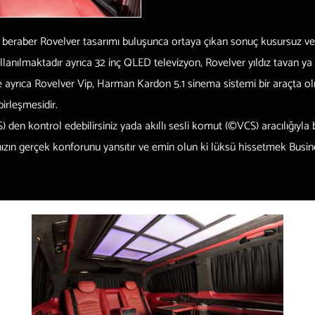
 beraber Rovelver tasarımı buluşunca ortaya çıkan sonuç kusursuz ve s
 kullanılmaktadır ayrıca 32 inç QLED televizyon, Rovelver yıldız tavan
e ayrıca Rovelver Vip, Harman Kardon 5.1 sinema sistemi bir araçta ol
birleşmesidir.
S)
den kontrol edebilirsiniz yada akıllı sesli komut
(©VCS)
aracılığıyla
ınızın gerçek konforunu yansıtır ve emin olun ki lüksü hissetmek Busine