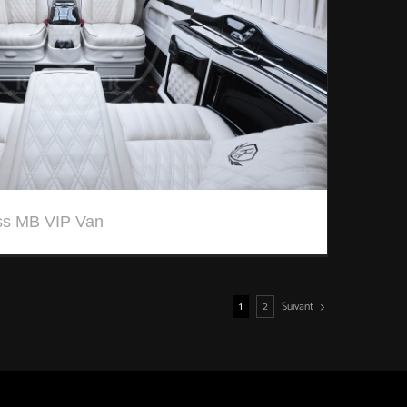
ss MB VIP Van
Suivant
1
2